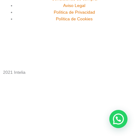
o
b
g
Aviso Legal
o
e
r
Política de Privacidad
Política de Cookies
k
a
m
2021 Intelia