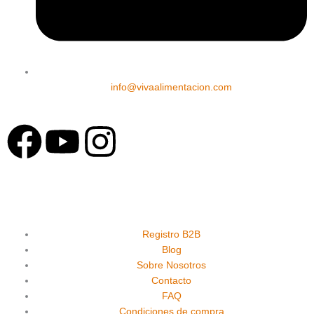
info@vivaalimentacion.com
F
Y
I
a
o
n
c
u
s
e
t
t
Registro B2B
Blog
Sobre Nosotros
b
u
a
Contacto
FAQ
Condiciones de compra