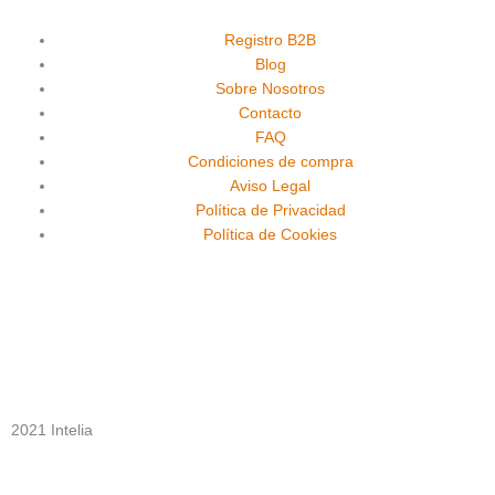
c
u
s
e
t
t
Registro B2B
Blog
Sobre Nosotros
b
u
a
Contacto
FAQ
o
b
g
Condiciones de compra
Aviso Legal
o
e
r
Política de Privacidad
Política de Cookies
k
a
m
2021 Intelia