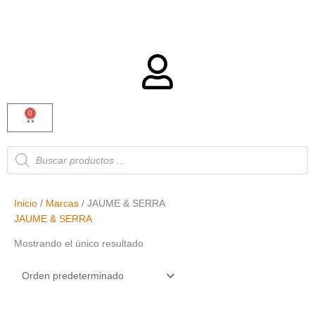
0
Carrito
Búsqueda
de
productos
Inicio
/
Marcas
/ JAUME & SERRA
JAUME & SERRA
Mostrando el único resultado