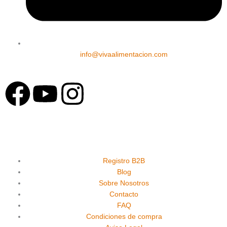
info@vivaalimentacion.com
F
Y
I
a
o
n
c
u
s
e
t
t
Registro B2B
Blog
Sobre Nosotros
b
u
a
Contacto
FAQ
o
b
g
Condiciones de compra