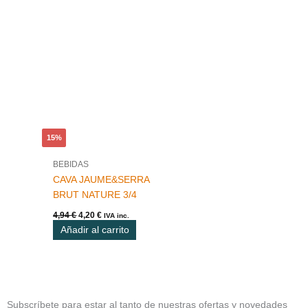
El
El
precio
precio
original
actual
era:
es:
4,94 €.
4,20 €.
15%
BEBIDAS
CAVA JAUME&SERRA
BRUT NATURE 3/4
4,94
€
4,20
€
IVA inc.
Añadir al carrito
Subscríbete para estar al tanto de nuestras ofertas y novedades