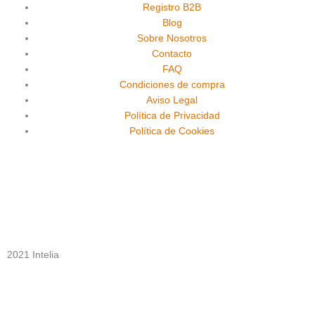
e
t
t
Registro B2B
Blog
Sobre Nosotros
b
u
a
Contacto
FAQ
o
b
g
Condiciones de compra
Aviso Legal
o
e
r
Política de Privacidad
Política de Cookies
k
a
m
2021 Intelia