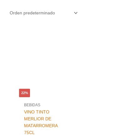
El
El
precio
precio
original
actual
era:
es:
11,50 €.
8,97 €.
22%
BEBIDAS
VINO TINTO
MERLIOR DE
MATARROMERA
75CL