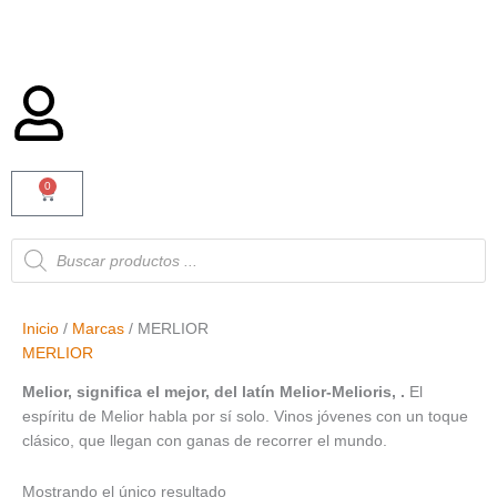
0
Carrito
Búsqueda
de
productos
Inicio
/
Marcas
/ MERLIOR
MERLIOR
Melior, significa el mejor, del latín Melior-Melioris, .
El
espíritu de Melior habla por sí solo. Vinos jóvenes con un toque
clásico, que llegan con ganas de recorrer el mundo.
Mostrando el único resultado