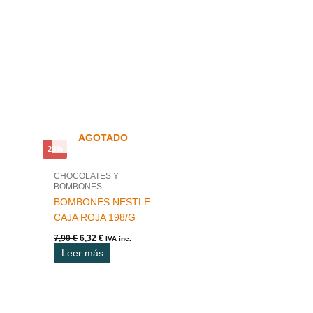
El
El
precio
precio
original
actual
era:
es:
7,90 €.
6,32 €.
AGOTADO
20%
CHOCOLATES Y
BOMBONES
BOMBONES NESTLE
CAJA ROJA 198/G
7,90
€
6,32
€
IVA inc.
Leer más