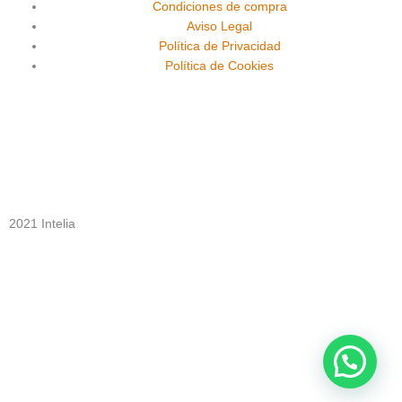
o
b
g
Condiciones de compra
Aviso Legal
o
e
r
Política de Privacidad
Política de Cookies
k
a
m
2021 Intelia