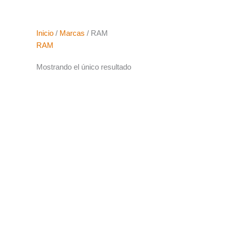
Inicio
/
Marcas
/ RAM
RAM
Mostrando el único resultado
El
El
precio
precio
original
actual
era:
es:
3,85 €.
3,08 €.