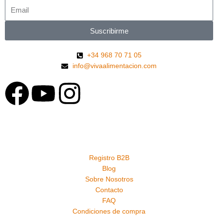
Suscribirme
+34 968 70 71 05
info@vivaalimentacion.com
F
Y
I
a
o
n
c
u
s
e
t
t
Registro B2B
Blog
Sobre Nosotros
b
u
a
Contacto
FAQ
o
b
g
Condiciones de compra