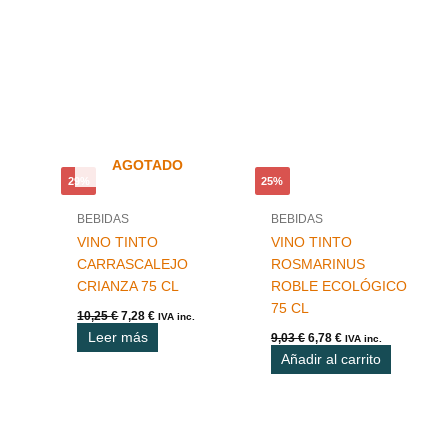
El
El
El
El
precio
precio
precio
precio
original
actual
original
actual
era:
es:
era:
es:
10,25 €.
7,28 €.
9,03 €.
6,78 €.
AGOTADO
29%
25%
BEBIDAS
BEBIDAS
VINO TINTO
VINO TINTO
CARRASCALEJO
ROSMARINUS
CRIANZA 75 CL
ROBLE ECOLÓGICO
75 CL
10,25
€
7,28
€
IVA inc.
Leer más
9,03
€
6,78
€
IVA inc.
Añadir al carrito