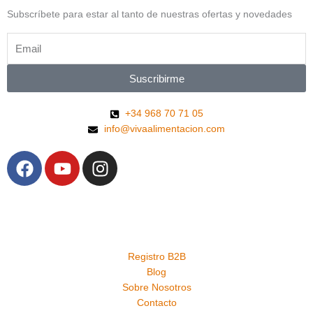
Subscríbete para estar al tanto de nuestras ofertas y novedades
Suscribirme
+34 968 70 71 05
info@vivaalimentacion.com
F
Y
I
a
o
n
c
u
s
e
t
t
b
u
a
o
b
g
Registro B2B
o
e
r
Blog
k
a
Sobre Nosotros
m
Contacto