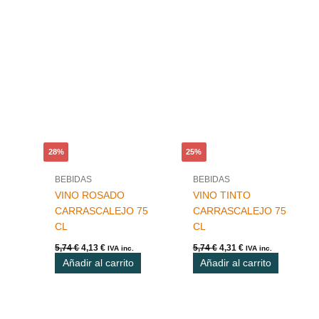
El
El
El
El
precio
precio
precio
precio
original
actual
original
actual
era:
es:
era:
es:
5,74 €.
4,13 €.
5,74 €.
4,31 €.
28%
25%
BEBIDAS
BEBIDAS
VINO ROSADO
VINO TINTO
CARRASCALEJO 75
CARRASCALEJO 75
CL
CL
5,74
€
4,13
€
5,74
€
4,31
€
IVA inc.
IVA inc.
Añadir al carrito
Añadir al carrito