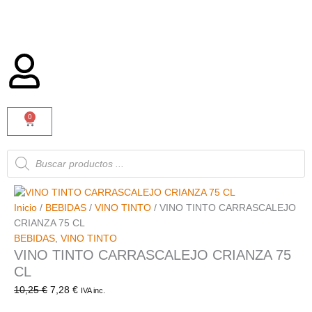
0
Carrito
Búsqueda
de
productos
Inicio
/
BEBIDAS
/
VINO TINTO
/ VINO TINTO CARRASCALEJO
CRIANZA 75 CL
BEBIDAS
,
VINO TINTO
VINO TINTO CARRASCALEJO CRIANZA 75
CL
10,25
€
7,28
€
IVA inc.