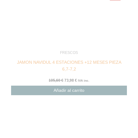
FRESCOS
JAMON NAVIDUL 4 ESTACIONES +12 MESES PIEZA
6,7-7,2
105,60
€
73,98
€
IVA inc.
Añadir al carrito
El
El
precio
precio
original
actual
era:
es:
117,74 €.
87,58 €.