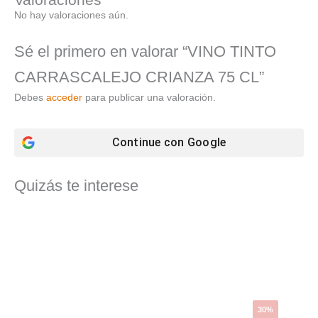
No hay valoraciones aún.
Sé el primero en valorar “VINO TINTO
CARRASCALEJO CRIANZA 75 CL”
Debes
acceder
para publicar una valoración.
Continue con
Google
Quizás te interese
El
El
precio
precio
original
actual
era:
es:
105,60 €.
73,98 €.
30%