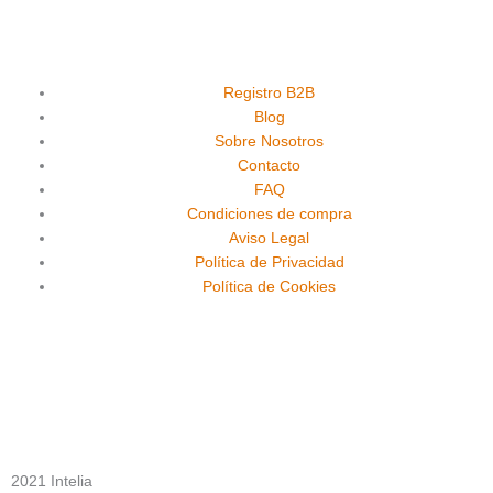
a
o
n
c
u
s
e
t
t
Registro B2B
Blog
Sobre Nosotros
b
u
a
Contacto
FAQ
o
b
g
Condiciones de compra
Aviso Legal
o
e
r
Política de Privacidad
Política de Cookies
k
a
m
2021 Intelia