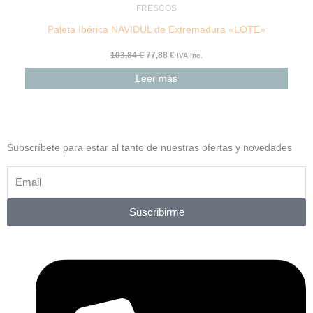
FRESCOS
Paleta Ibérica NAVIDUL de Extremadura «LOTE»
103,84
€
77,88
€
IVA inc.
Leer más
Subscríbete para estar al tanto de nuestras ofertas y novedades
Suscribirme