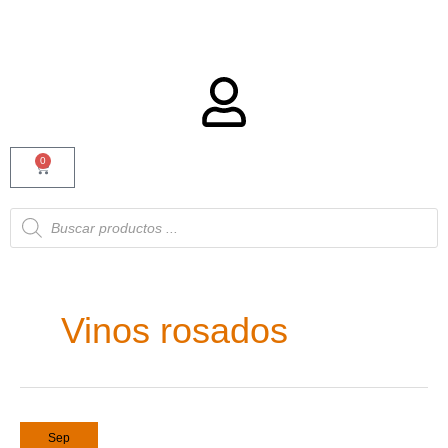
0
Carrito
Búsqueda
de
productos
Vinos rosados
7
Sep