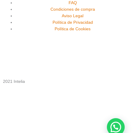
FAQ
o
b
g
Condiciones de compra
Aviso Legal
o
e
r
Política de Privacidad
Política de Cookies
k
a
m
2021 Intelia