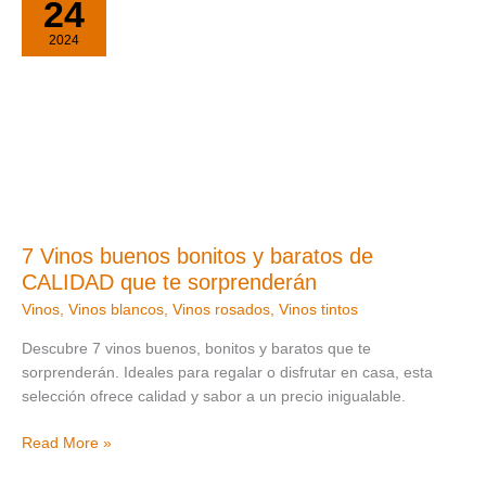
24
Vinos
buenos
2024
bonitos
y
baratos
de
CALIDAD
que
te
sorprenderán
7 Vinos buenos bonitos y baratos de
CALIDAD que te sorprenderán
Vinos
,
Vinos blancos
,
Vinos rosados
,
Vinos tintos
Descubre 7 vinos buenos, bonitos y baratos que te
sorprenderán. Ideales para regalar o disfrutar en casa, esta
selección ofrece calidad y sabor a un precio inigualable.
Read More »