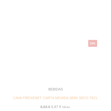
El
El
precio
precio
original
actual
era:
es:
8,93 €.
6,87 €.
23%
BEBIDAS
CAVA FREIXENET CARTA NEVADA SEMI SECO 75CL
8,93
€
6,87
€
IVA inc.