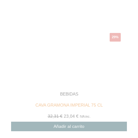
original
actual
era:
es:
32,31 €.
23,04 €.
29%
BEBIDAS
CAVA GRAMONA IMPERIAL 75 CL
32,31
€
23,04
€
IVA inc.
Añadir al carrito