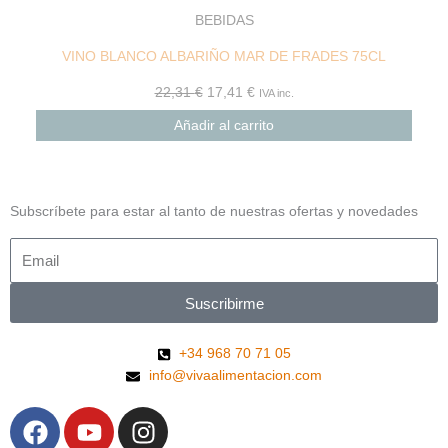
BEBIDAS
VINO BLANCO ALBARIÑO MAR DE FRADES 75CL
22,31
€
17,41
€
IVA inc.
Añadir al carrito
Subscríbete para estar al tanto de nuestras ofertas y novedades
Suscribirme
+34 968 70 71 05
info@vivaalimentacion.com
F
Y
I
a
o
n