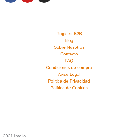
c
u
s
e
t
t
b
u
a
o
b
g
Registro B2B
o
e
r
Blog
k
a
Sobre Nosotros
m
Contacto
FAQ
Condiciones de compra
Aviso Legal
Política de Privacidad
Política de Cookies
2021 Intelia