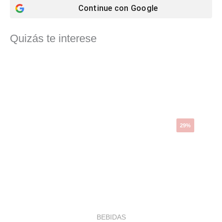
Continue con
Google
Quizás te interese
El
El
precio
precio
original
actual
era:
es:
32,31 €.
23,04 €.
29%
BEBIDAS