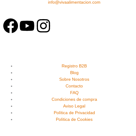
info@vivaalimentacion.com
F
Y
I
a
o
n
c
u
s
e
t
t
Registro B2B
Blog
Sobre Nosotros
b
u
a
Contacto
FAQ
o
b
g
Condiciones de compra
Aviso Legal
o
e
r
Política de Privacidad
Política de Cookies
k
a