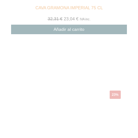
CAVA GRAMONA IMPERIAL 75 CL
32,31
€
23,04
€
IVA inc.
Añadir al carrito
El
El
precio
precio
original
actual
era:
es:
8,93 €.
6,87 €.
23%