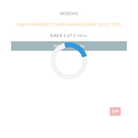
BEBIDAS
CAVA FREIXENET CARTA NEVADA SEMI SECO 75CL
8,93
€
6,87
€
IVA inc.
Añadir al carrito
El
El
precio
precio
original
actual
era:
es:
4,76 €.
4,19 €.
12%