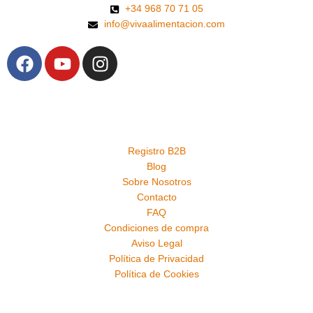
+34 968 70 71 05
info@vivaalimentacion.com
F
Y
I
a
o
n
c
u
s
e
t
t
b
u
a
o
b
g
Registro B2B
o
e
r
Blog
k
a
Sobre Nosotros
m
Contacto
FAQ
Condiciones de compra
Aviso Legal
Política de Privacidad
Política de Cookies