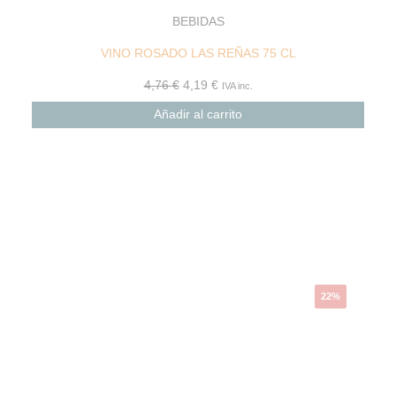
BEBIDAS
VINO ROSADO LAS REÑAS 75 CL
4,76
€
4,19
€
IVA inc.
Añadir al carrito
22%