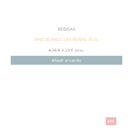
BEBIDAS
VINO BLANCO LAS REÑAS 75 CL
4,76
€
4,19
€
IVA inc.
Añadir al carrito
22%