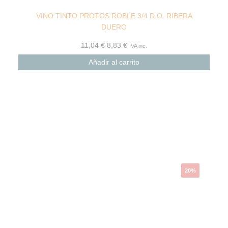
VINO TINTO PROTOS ROBLE 3/4 D.O. RIBERA
DUERO
11,04
€
8,83
€
IVA inc.
Añadir al carrito
El
El
precio
precio
original
actual
era:
es:
8,72 €.
6,97 €.
20%