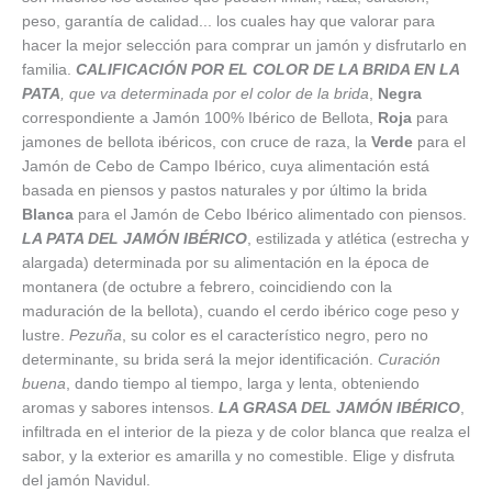
peso, garantía de calidad... los cuales hay que valorar para
hacer la mejor selección para comprar un jamón y disfrutarlo en
familia.
CALIFICACIÓN POR EL COLOR DE LA BRIDA EN LA
PATA
, que va determinada por el color de la brida
,
Negra
correspondiente a Jamón 100% Ibérico de Bellota,
Roja
para
jamones de bellota ibéricos, con cruce de raza, la
Verde
para el
Jamón de Cebo de Campo Ibérico, cuya alimentación está
basada en piensos y pastos naturales y por último la brida
Blanca
para el Jamón de Cebo Ibérico alimentado con piensos.
LA PATA DEL JAMÓN IBÉRICO
, estilizada y atlética (estrecha y
alargada) determinada por su alimentación en la época de
montanera (de octubre a febrero, coincidiendo con la
maduración de la bellota), cuando el cerdo ibérico coge peso y
lustre.
Pezuña
, su color es el característico negro, pero no
determinante, su brida será la mejor identificación.
Curación
buena
, dando tiempo al tiempo, larga y lenta, obteniendo
aromas y sabores intensos.
LA GRASA DEL JAMÓN IBÉRICO
,
infiltrada en el interior de la pieza y de color blanca que realza el
sabor, y la exterior es amarilla y no comestible. Elige y disfruta
del jamón Navidul.