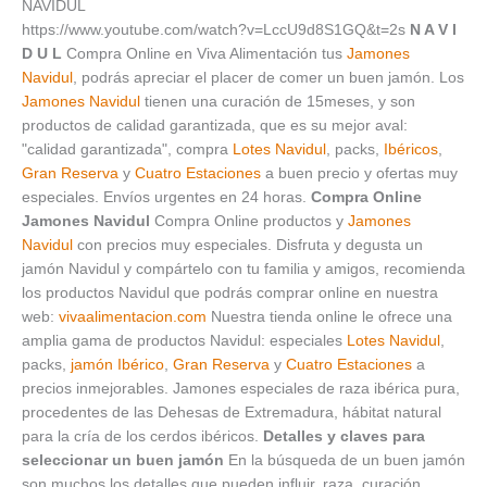
NAVIDUL
https://www.youtube.com/watch?v=LccU9d8S1GQ&t=2s
N A V I
D U L
Compra Online en Viva Alimentación tus
Jamones
Navidul
, podrás apreciar el placer de comer un buen jamón. Los
Jamones Navidul
tienen una curación de 15meses, y son
productos de calidad garantizada, que es su mejor aval:
"calidad garantizada", compra
Lotes Navidul
, packs,
Ibéricos
,
Gran Reserva
y
Cuatro Estaciones
a buen precio y ofertas muy
especiales. Envíos urgentes en 24 horas.
Compra Online
Jamones Navidul
Compra Online productos y
Jamones
Navidul
con precios muy especiales. Disfruta y degusta un
jamón Navidul y compártelo con tu familia y amigos, recomienda
los productos Navidul que podrás comprar online en nuestra
web:
vivaalimentacion.com
Nuestra tienda online le ofrece una
amplia gama de productos Navidul: especiales
Lotes Navidul
,
packs,
jamón Ibérico
,
Gran Reserva
y
Cuatro Estaciones
a
precios inmejorables. Jamones especiales de raza ibérica pura,
procedentes de las Dehesas de Extremadura, hábitat natural
para la cría de los cerdos ibéricos.
Detalles y claves para
seleccionar un buen jamón
En la búsqueda de un buen jamón
son muchos los detalles que pueden influir, raza, curación,