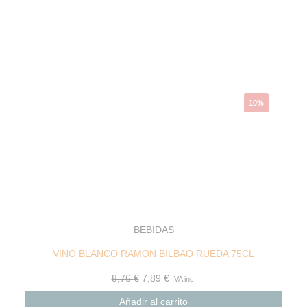
precio
precio
original
actual
era:
es:
8,76 €.
7,89 €.
10%
BEBIDAS
VINO BLANCO RAMON BILBAO RUEDA 75CL
8,76
€
7,89
€
IVA inc.
Añadir al carrito