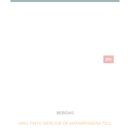
El
El
precio
precio
original
actual
era:
es:
11,50 €.
8,97 €.
22%
BEBIDAS
VINO TINTO MERLIOR DE MATARROMERA 75CL