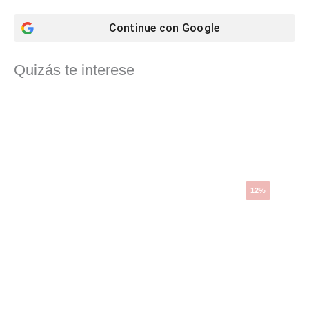
Continue con
Google
Quizás te interese
El
El
precio
precio
original
actual
era:
es:
4,76 €.
4,19 €.
12%