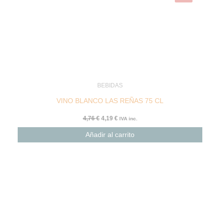
BEBIDAS
VINO BLANCO LAS REÑAS 75 CL
4,76
€
4,19
€
IVA inc.
Añadir al carrito
El
El
precio
precio
original
actual
era:
es:
16,79 €.
13,10 €.