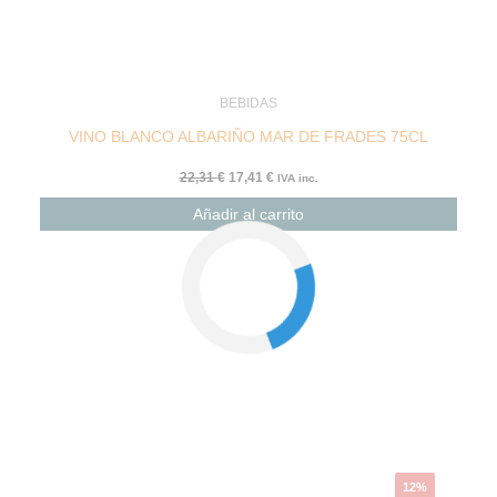
BEBIDAS
VINO BLANCO ALBARIÑO MAR DE FRADES 75CL
22,31
€
17,41
€
IVA inc.
Añadir al carrito
El
El
precio
precio
original
actual
era:
es:
4,76 €.
4,19 €.
12%