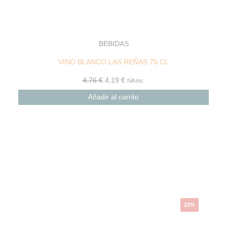
BEBIDAS
VINO BLANCO LAS REÑAS 75 CL
4,76
€
4,19
€
IVA inc.
Añadir al carrito
El
El
precio
precio
original
actual
era:
es:
16,79 €.
13,10 €.
22%