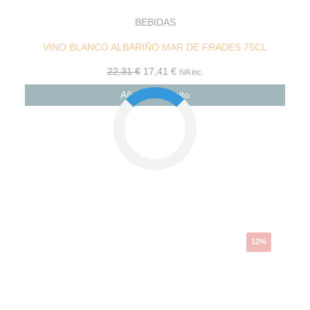
BEBIDAS
VINO BLANCO ALBARIÑO MAR DE FRADES 75CL
22,31
€
17,41
€
IVA inc.
Añadir al carrito
El
El
precio
precio
original
actual
era:
es:
4,76 €.
4,19 €.
12%