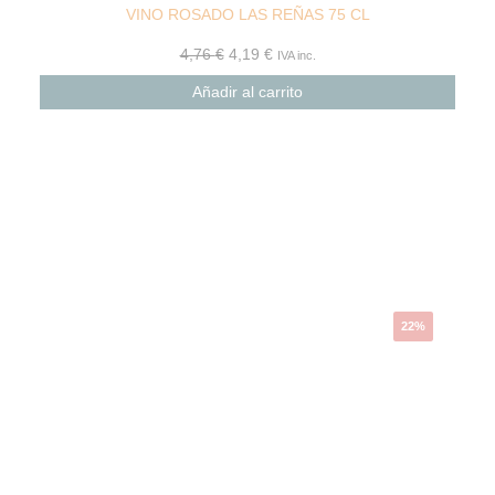
VINO ROSADO LAS REÑAS 75 CL
4,76
€
4,19
€
IVA inc.
Añadir al carrito
El
El
precio
precio
original
actual
era:
es:
22,31 €.
17,41 €.
22%