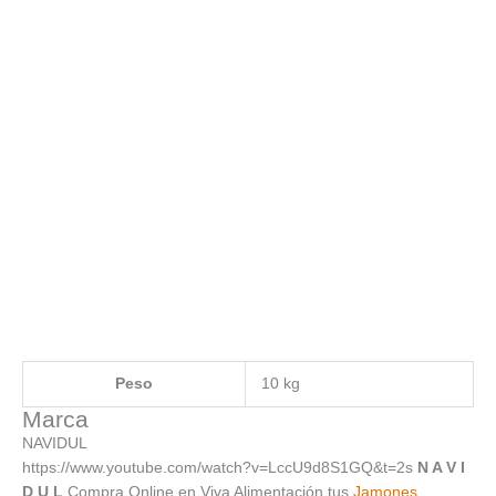
Peso
10 kg
Marca
NAVIDUL
https://www.youtube.com/watch?v=LccU9d8S1GQ&t=2s
N A V I
D U L
Compra Online en Viva Alimentación tus
Jamones