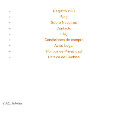
c
u
s
e
t
t
Registro B2B
Blog
Sobre Nosotros
b
u
a
Contacto
FAQ
o
b
g
Condiciones de compra
Aviso Legal
o
e
r
Política de Privacidad
Política de Cookies
k
a
m
2021 Intelia