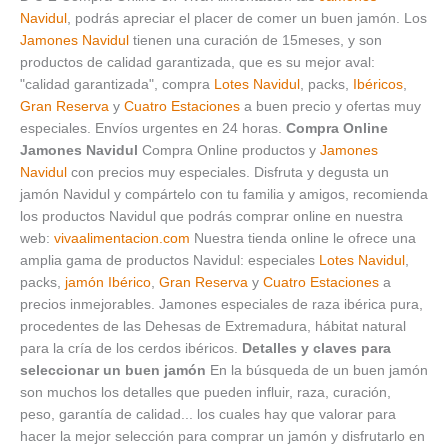
Navidul
, podrás apreciar el placer de comer un buen jamón. Los
Jamones Navidul
tienen una curación de 15meses, y son
productos de calidad garantizada, que es su mejor aval:
"calidad garantizada", compra
Lotes Navidul
, packs,
Ibéricos
,
Gran Reserva
y
Cuatro Estaciones
a buen precio y ofertas muy
especiales. Envíos urgentes en 24 horas.
Compra Online
Jamones Navidul
Compra Online productos y
Jamones
Navidul
con precios muy especiales. Disfruta y degusta un
jamón Navidul y compártelo con tu familia y amigos, recomienda
los productos Navidul que podrás comprar online en nuestra
web:
vivaalimentacion.com
Nuestra tienda online le ofrece una
amplia gama de productos Navidul: especiales
Lotes Navidul
,
packs,
jamón Ibérico
,
Gran Reserva
y
Cuatro Estaciones
a
precios inmejorables. Jamones especiales de raza ibérica pura,
procedentes de las Dehesas de Extremadura, hábitat natural
para la cría de los cerdos ibéricos.
Detalles y claves para
seleccionar un buen jamón
En la búsqueda de un buen jamón
son muchos los detalles que pueden influir, raza, curación,
peso, garantía de calidad... los cuales hay que valorar para
hacer la mejor selección para comprar un jamón y disfrutarlo en