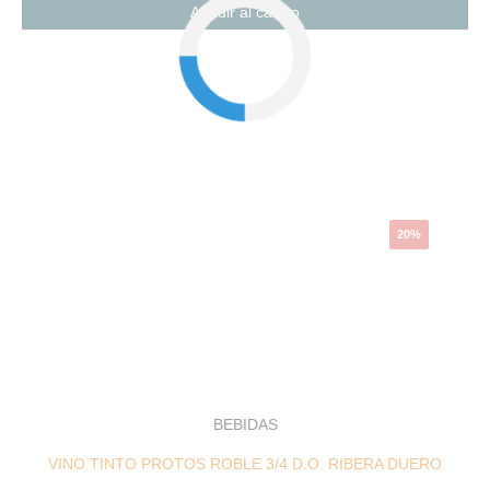
Añadir al carrito
El
El
precio
precio
original
actual
era:
es:
11,04 €.
8,83 €.
20%
BEBIDAS
VINO TINTO PROTOS ROBLE 3/4 D.O. RIBERA DUERO