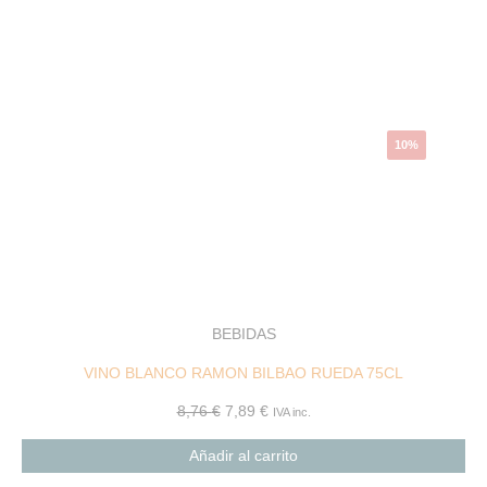
precio
precio
original
actual
era:
es:
8,76 €.
7,89 €.
10%
BEBIDAS
VINO BLANCO RAMON BILBAO RUEDA 75CL
8,76
€
7,89
€
IVA inc.
Añadir al carrito