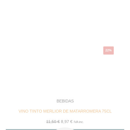
El
El
precio
precio
original
actual
era:
es:
11,50 €.
8,97 €.
22%
BEBIDAS
VINO TINTO MERLIOR DE MATARROMERA 75CL
11,50
€
8,97
€
IVA inc.