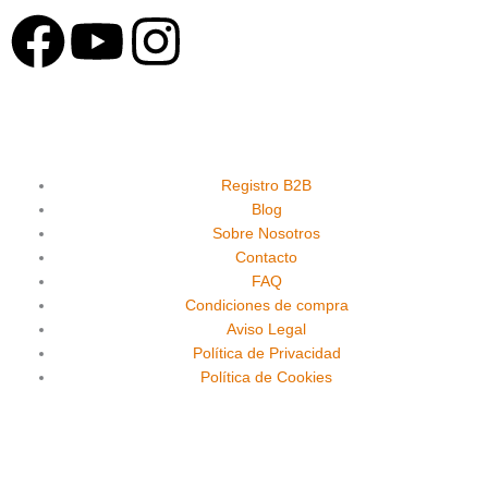
F
Y
I
a
o
n
c
u
s
e
t
t
Registro B2B
Blog
Sobre Nosotros
b
u
a
Contacto
FAQ
o
b
g
Condiciones de compra
Aviso Legal
o
e
r
Política de Privacidad
Política de Cookies
k
a
m