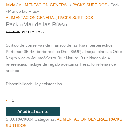
Inicio
/
ALIMENTACION GENERAL
/
PACKS SURTIDOS
/ Pack
«Mar de las Rías»
ALIMENTACION GENERAL
,
PACKS SURTIDOS
Pack «Mar de las Rías»
44,96
€
39,90
€
IVA inc.
Surtido de conservas de marisco de las Rías: berberechos
Portomar 35-45, berberechos Dani 65UP, almejas blancas Orbe
Negro y cava Jaume&Serra Brut Nature. 9 unidades de 4
referencias. Incluye de regalo aceitunas Heraclio rellenas de
anchoa.
Disponibilidad:
Hay existencias
+
-
Añadir al carrito
SKU:
PACK004
Categorías:
ALIMENTACION GENERAL
,
PACKS
SURTIDOS