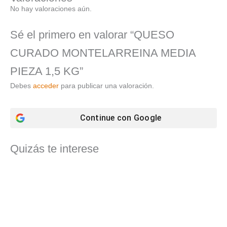
No hay valoraciones aún.
Sé el primero en valorar “QUESO
CURADO MONTELARREINA MEDIA
PIEZA 1,5 KG”
Debes
acceder
para publicar una valoración.
Continue con
Google
Quizás te interese
El
El
precio
precio
original
actual
era:
es:
7,90 €.
7,11 €.