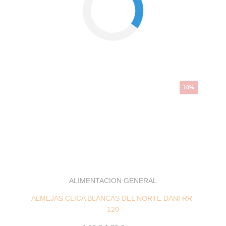
El
El
precio
precio
original
actual
era:
es:
1,55 €.
1,39 €.
10%
ALIMENTACION GENERAL
ALMEJAS CLICA BLANCAS DEL NORTE DANI RR-
120