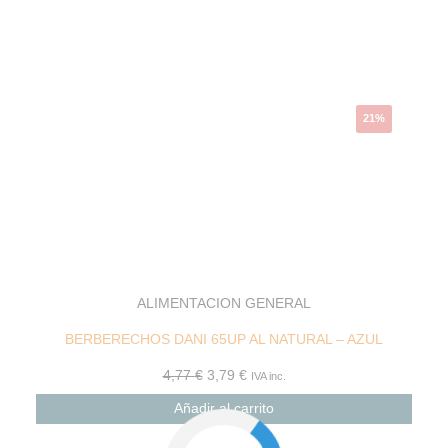
original
actual
era:
es:
4,77 €.
3,79 €.
21%
ALIMENTACION GENERAL
BERBERECHOS DANI 65UP AL NATURAL – AZUL
4,77
€
3,79
€
IVA inc.
Añadir al carrito