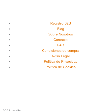
a
o
n
c
u
s
e
t
t
Registro B2B
Blog
Sobre Nosotros
b
u
a
Contacto
FAQ
o
b
g
Condiciones de compra
Aviso Legal
o
e
r
Política de Privacidad
Política de Cookies
k
a
m
2021 Intelia