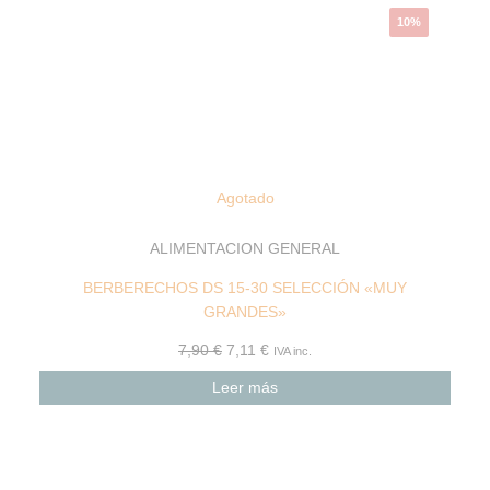
10%
Agotado
ALIMENTACION GENERAL
BERBERECHOS DS 15-30 SELECCIÓN «MUY
GRANDES»
7,90
€
7,11
€
IVA inc.
Leer más
El
El
precio
precio