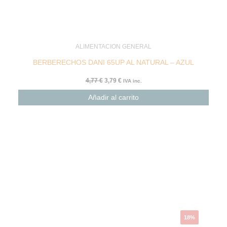
ALIMENTACION GENERAL
BERBERECHOS DANI 65UP AL NATURAL – AZUL
4,77
€
3,79
€
IVA inc.
Añadir al carrito
El
El
precio
precio
original
actual
era:
es:
9,63 €.
7,85 €.
18%