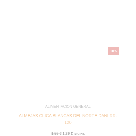
El
El
precio
precio
original
actual
era:
es:
1,55 €.
1,39 €.
10%
ALIMENTACION GENERAL
ALMEJAS CLICA BLANCAS DEL NORTE DANI RR-
120
1,55
€
1,39
€
IVA inc.