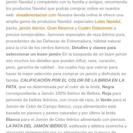
jamón Navidul y compártelo con tu familia y amigos, recomienda
los productos Navidul que podrás comprar online en nuestra
web:
vivaalimentacion.com
Nuestra tienda online le ofrece una
amplia gama de productos Navidul: especiales
Lotes Navidul
,
packs,
jamón Ibérico
,
Gran Reserva
y
Cuatro Estaciones
a
precios inmejorables. Jamones especiales de raza ibérica pura,
procedentes de las Dehesas de Extremadura, hábitat natural
para la cría de los cerdos ibéricos.
Detalles y claves para
seleccionar un buen jamón
En la búsqueda de un buen jamón
son muchos los detalles que pueden influir, raza, curación,
peso, garantía de calidad... los cuales hay que valorar para
hacer la mejor selección para comprar un jamón y disfrutarlo en
familia.
CALIFICACIÓN POR EL COLOR DE LA BRIDA EN LA
PATA
, que va determinada por el color de la brida
,
Negra
correspondiente a Jamón 100% Ibérico de Bellota,
Roja
para
jamones de bellota ibéricos, con cruce de raza, la
Verde
para el
Jamón de Cebo de Campo Ibérico, cuya alimentación está
basada en piensos y pastos naturales y por último la brida
Blanca
para el Jamón de Cebo Ibérico alimentado con piensos.
LA PATA DEL JAMÓN IBÉRICO
, estilizada y atlética (estrecha y
alargada) determinada por su alimentación en la época de