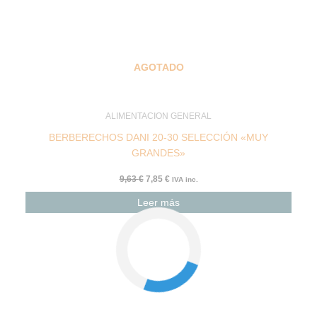
AGOTADO
ALIMENTACION GENERAL
BERBERECHOS DANI 20-30 SELECCIÓN «MUY
GRANDES»
9,63
€
7,85
€
IVA inc.
Leer más
El
El
precio
precio
original
actual
era:
es:
7,90 €.
7,11 €.