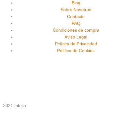
e
t
t
Blog
Sobre Nosotros
b
u
a
Contacto
FAQ
o
b
g
Condiciones de compra
Aviso Legal
o
e
r
Política de Privacidad
Política de Cookies
k
a
m
2021 Intelia