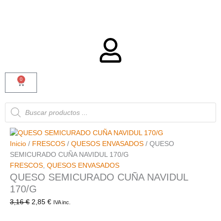
0
Carrito
Búsqueda
de
productos
Inicio
/
FRESCOS
/
QUESOS ENVASADOS
/ QUESO
SEMICURADO CUÑA NAVIDUL 170/G
FRESCOS
,
QUESOS ENVASADOS
QUESO SEMICURADO CUÑA NAVIDUL
170/G
3,16
€
2,85
€
IVA inc.