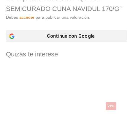
SEMICURADO CUÑA NAVIDUL 170/G”
Debes
acceder
para publicar una valoración.
Continue con
Google
Quizás te interese
El
El
precio
precio
original
actual
era:
es:
4,77 €.
3,79 €.
21%