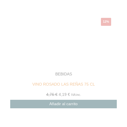
4,76 €.
4,19 €.
12%
BEBIDAS
VINO ROSADO LAS REÑAS 75 CL
4,76
€
4,19
€
IVA inc.
Añadir al carrito
El
El
precio
precio