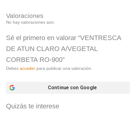
Valoraciones
No hay valoraciones aún.
Sé el primero en valorar “VENTRESCA
DE ATUN CLARO A/VEGETAL
CORBETA RO-900”
Debes
acceder
para publicar una valoración.
Continue con
Google
Quizás te interese
El
El
precio
precio
original
actual
era:
es: