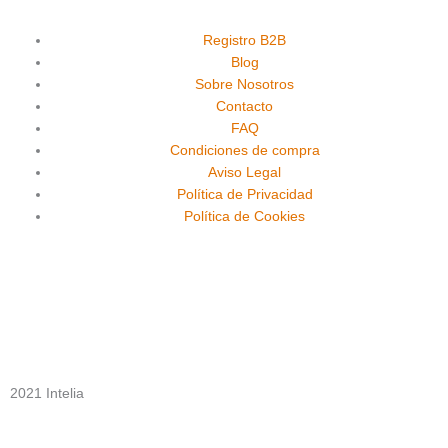
c
u
s
e
t
t
Registro B2B
Blog
Sobre Nosotros
b
u
a
Contacto
FAQ
o
b
g
Condiciones de compra
Aviso Legal
o
e
r
Política de Privacidad
Política de Cookies
k
a
m
2021 Intelia