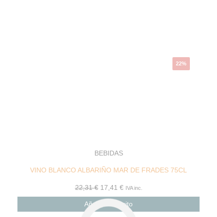
original
actual
era:
es:
22,31 €.
17,41 €.
22%
BEBIDAS
VINO BLANCO ALBARIÑO MAR DE FRADES 75CL
22,31
€
17,41
€
IVA inc.
Añadir al carrito