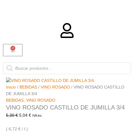
0
Carrito
Búsqueda
de
productos
Inicio
/
BEBIDAS
/
VINO ROSADO
/ VINO ROSADO CASTILLO
DE JUMILLA 3/4
BEBIDAS
,
VINO ROSADO
VINO ROSADO CASTILLO DE JUMILLA 3/4
5,30
€
5,04
€
IVA inc.
( 6,72 € / l )