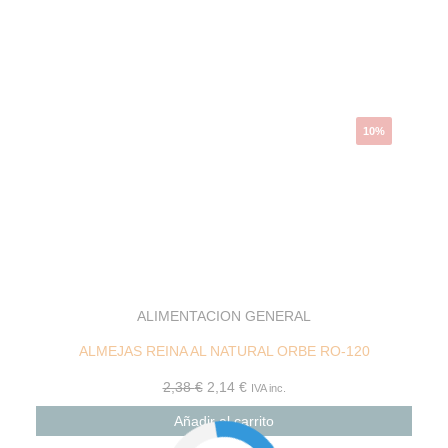
original
actual
era:
es:
2,38 €.
2,14 €.
10%
ALIMENTACION GENERAL
ALMEJAS REINA AL NATURAL ORBE RO-120
2,38
€
2,14
€
IVA inc.
Añadir al carrito