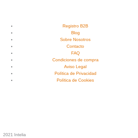
a
o
n
c
u
s
e
t
t
Registro B2B
Blog
Sobre Nosotros
b
u
a
Contacto
FAQ
o
b
g
Condiciones de compra
Aviso Legal
o
e
r
Política de Privacidad
Política de Cookies
k
a
m
2021 Intelia