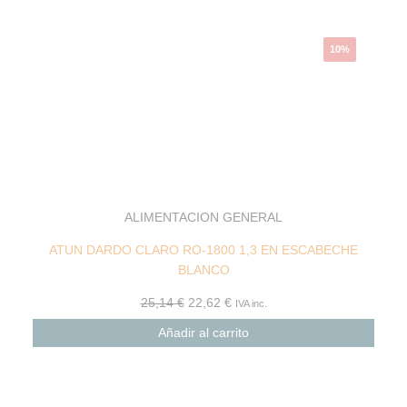
10%
ALIMENTACION GENERAL
ATUN DARDO CLARO RO-1800 1,3 EN ESCABECHE
BLANCO
25,14
€
22,62
€
IVA inc.
Añadir al carrito
El
El
precio
precio