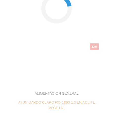
El
El
precio
precio
original
actual
era:
es:
25,85 €.
22,80 €.
12%
ALIMENTACION GENERAL
ATUN DARDO CLARO RO-1800 1,3 EN ACEITE
VEGETAL