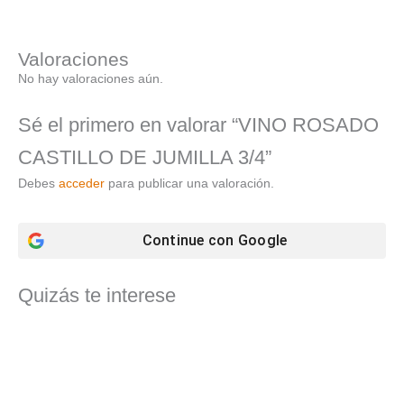
Valoraciones
No hay valoraciones aún.
Sé el primero en valorar “VINO ROSADO
CASTILLO DE JUMILLA 3/4”
Debes
acceder
para publicar una valoración.
Continue con
Google
Quizás te interese
El
El
precio
precio
original
actual
era:
es:
25,14 €.
22,62 €.