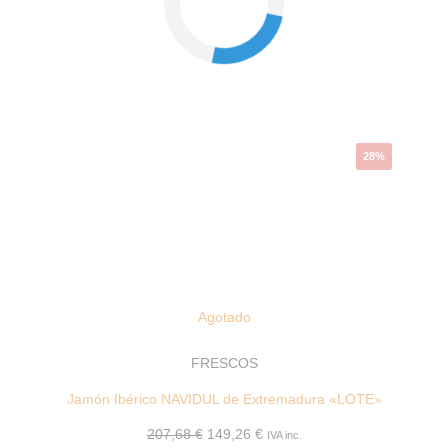
El
El
precio
precio
original
actual
era:
es:
207,68 €.
149,26 €.
28%
Agotado
FRESCOS
Jamón Ibérico NAVIDUL de Extremadura «LOTE»
207,68
€
149,26
€
IVA inc.