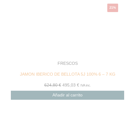
21%
FRESCOS
JAMON IBERICO DE BELLOTA 5J 100% 6 – 7 KG
624,80
€
495,03
€
IVA inc.
Añadir al carrito
El
El
precio
precio
original
actual
era:
es: