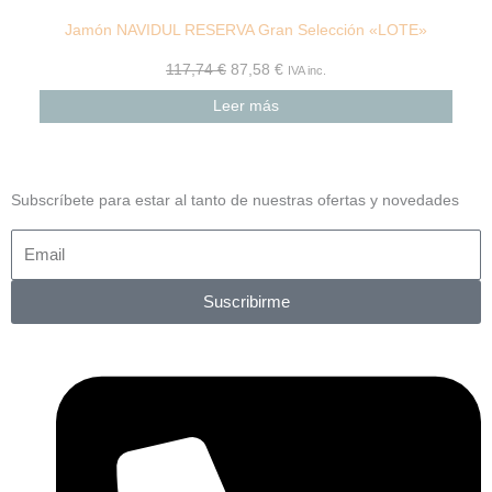
Jamón NAVIDUL RESERVA Gran Selección «LOTE»
117,74
€
87,58
€
IVA inc.
Leer más
Subscríbete para estar al tanto de nuestras ofertas y novedades
Suscribirme