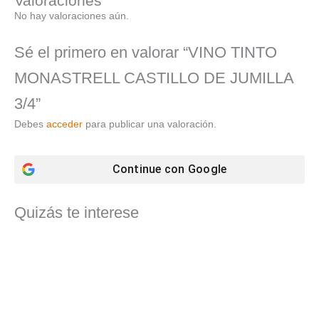
Valoraciones
No hay valoraciones aún.
Sé el primero en valorar “VINO TINTO
MONASTRELL CASTILLO DE JUMILLA
3/4”
Debes
acceder
para publicar una valoración.
Continue con
Google
Quizás te interese
El
El
precio
precio
original
actual
era:
es:
624,80 €.
495,03 €.