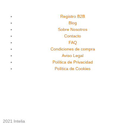
c
u
s
e
t
t
Registro B2B
Blog
Sobre Nosotros
b
u
a
Contacto
FAQ
o
b
g
Condiciones de compra
Aviso Legal
o
e
r
Política de Privacidad
Política de Cookies
k
a
m
2021 Intelia