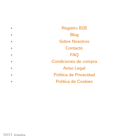
a
o
n
c
u
s
e
t
t
Registro B2B
Blog
Sobre Nosotros
b
u
a
Contacto
FAQ
o
b
g
Condiciones de compra
Aviso Legal
o
e
r
Política de Privacidad
Política de Cookies
k
a
m
2021 Intelia