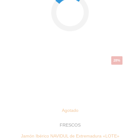
El
El
precio
precio
original
actual
era:
es:
207,68 €.
149,26 €.
28%
Agotado
FRESCOS
Jamón Ibérico NAVIDUL de Extremadura «LOTE»