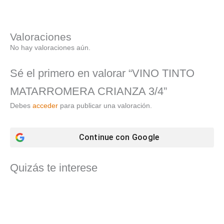
Valoraciones
No hay valoraciones aún.
Sé el primero en valorar “VINO TINTO
MATARROMERA CRIANZA 3/4”
Debes
acceder
para publicar una valoración.
Continue con
Google
Quizás te interese
El
El
precio
precio
original
actual
era:
es:
105,60 €.
73,98 €.