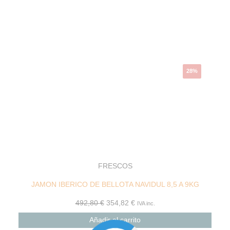
precio
precio
original
actual
era:
es:
492,80 €.
354,82 €.
28%
FRESCOS
JAMON IBERICO DE BELLOTA NAVIDUL 8,5 A 9KG
492,80
€
354,82
€
IVA inc.
Añadir al carrito