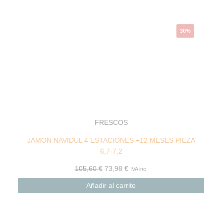
30%
FRESCOS
JAMON NAVIDUL 4 ESTACIONES +12 MESES PIEZA
6,7-7,2
105,60
€
73,98
€
IVA inc.
Añadir al carrito
El
El